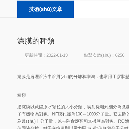
技術(shù)文章
濾膜的種類
更新時間：2022-01-19
點擊次數(shù)：6256
濾膜是處理溶液中溶質(zhì)的分離和增濃，也常用于膠狀懸浮液的
種類
過濾膜以截留原水顆粒的大小分類，膜孔從粗到細分為微濾膜(
子有機物為對象。NF膜孔徑為100～1000分子量。它去除的物
為數(shù)十分子量，以去除食鹽類和無機鹽為對象。RO
使固液分離。離子交換膜則以電力驅(qū)動使鹽類分子分離